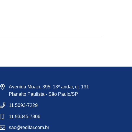
Avenida Moaci, 395, 13º andar, cj. 131
Planalto Paulista - São Paulo/SP
11 5093-7229
11 93345-7806
sac@redifar.com.br