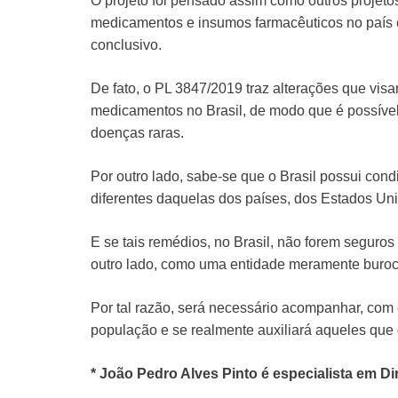
O projeto foi pensado assim como outros projeto
medicamentos e insumos farmacêuticos no país 
conclusivo.
De fato, o PL 3847/2019 traz alterações que vis
medicamentos no Brasil, de modo que é possíve
doenças raras.
Por outro lado, sabe-se que o Brasil possui con
diferentes daquelas dos países, dos Estados Un
E se tais remédios, no Brasil, não forem seguros
outro lado, como uma entidade meramente burocr
Por tal razão, será necessário acompanhar, com
população e se realmente auxiliará aqueles que 
* João Pedro Alves Pinto é especialista em D