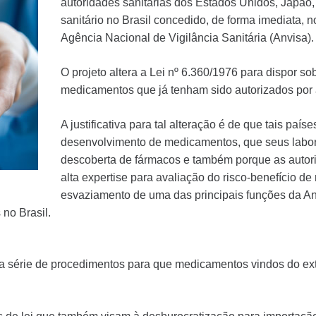
autoridades sanitárias dos Estados Unidos, Japão,
sanitário no Brasil concedido, de forma imediata, 
Agência Nacional de Vigilância Sanitária (Anvisa).
O projeto altera a Lei nº 6.360/1976 para dispor s
medicamentos que já tenham sido autorizados por a
A justificativa para tal alteração é de que tais paí
desenvolvimento de medicamentos, que seus labor
descoberta de fármacos e também porque as autor
alta expertise para avaliação do risco-benefício d
esvaziamento de uma das principais funções da Anv
no Brasil.
a série de procedimentos para que medicamentos vindos do exter