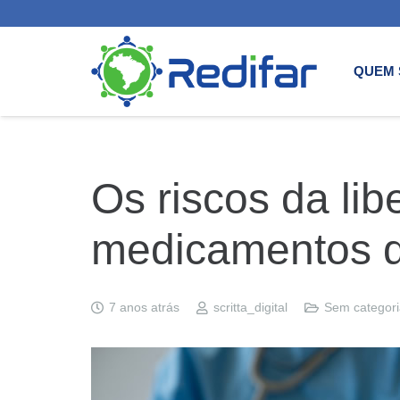
QUEM
Os riscos da lib
medicamentos de
7 anos atrás
scritta_digital
Sem categori