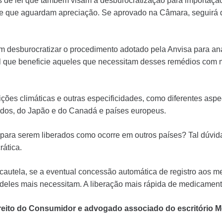
s de lei que também visam à desburocratização para importaçã
e que aguardam apreciação. Se aprovado na Câmara, seguirá d
am desburocratizar o procedimento adotado pela Anvisa para an
l que beneficie aqueles que necessitam desses remédios com 
dições climáticas e outras especificidades, como diferentes as
idos, do Japão e do Canadá e países europeus.
 para serem liberados como ocorre em outros países? Tal dúvida
ática.
 cautela, se a eventual concessão automática de registro aos 
deles mais necessitam. A liberação mais rápida de medicament
ireito do Consumidor e advogado associado do escritório M