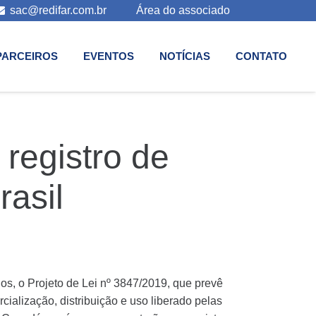
sac@redifar.com.br
Área do associado
PARCEIROS
EVENTOS
NOTÍCIAS
CONTATO
 registro de
asil
s, o Projeto de Lei nº 3847/2019, que prevê
alização, distribuição e uso liberado pelas